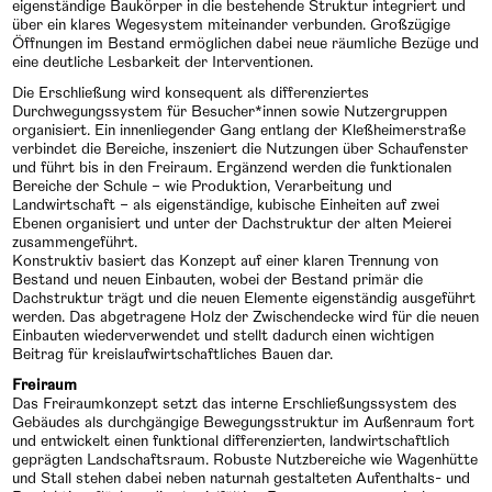
eigenständige Baukörper in die bestehende Struktur integriert und
über ein klares Wegesystem miteinander verbunden. Großzügige
Öffnungen im Bestand ermöglichen dabei neue räumliche Bezüge und
eine deutliche Lesbarkeit der Interventionen.
Die Erschließung wird konsequent als differenziertes
Durchwegungssystem für Besucher*innen sowie Nutzergruppen
organisiert. Ein innenliegender Gang entlang der Kleßheimerstraße
verbindet die Bereiche, inszeniert die Nutzungen über Schaufenster
und führt bis in den Freiraum. Ergänzend werden die funktionalen
Bereiche der Schule – wie Produktion, Verarbeitung und
Landwirtschaft – als eigenständige, kubische Einheiten auf zwei
Ebenen organisiert und unter der Dachstruktur der alten Meierei
zusammengeführt.
Konstruktiv basiert das Konzept auf einer klaren Trennung von
Bestand und neuen Einbauten, wobei der Bestand primär die
Dachstruktur trägt und die neuen Elemente eigenständig ausgeführt
werden. Das abgetragene Holz der Zwischendecke wird für die neuen
Einbauten wiederverwendet und stellt dadurch einen wichtigen
Beitrag für kreislaufwirtschaftliches Bauen dar.
Freiraum
Das Freiraumkonzept setzt das interne Erschließungssystem des
Gebäudes als durchgängige Bewegungsstruktur im Außenraum fort
und entwickelt einen funktional differenzierten, landwirtschaftlich
geprägten Landschaftsraum. Robuste Nutzbereiche wie Wagenhütte
und Stall stehen dabei neben naturnah gestalteten Aufenthalts- und