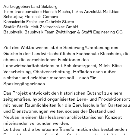
Auftraggeber: Land Salzburg
Team transparadiso: Hannah Mucha, Lukas Anzeletti, Matthias
Schatajew, Florencia Camara
Konsulentin Freiraum: Gabriele Sturm
Statik: Statik: Helt Ziviltechniker GmbH
Bauphysik: Bauphysik Team Zwittlinger & Staffl Engineering OG
Ziel des Wettbewerbs ist die Sanierung/Umplanung des
Gutshofs der Landwirtschaftlichen Fachschule Klessheim, die
ebenso die verschiedenen Funktionen des
Landwirtschaftsbetriebs mit Schulmetzgerei, Milch-Käse-
Verarbeitung, Obstverarbeitung, Hofladen nach außen
sichtbar und erlebbar machen soll – auch für
SpaziergängerInnen.
Das Projekt entwickelt den historischen Gutshof zu einem
zeitgemäßen, hybrid organisierten Lern- und Produktionsort
mit neuen Räumlichkeiten für die Berufsschule für Gartenbau
und Dienstwohnungen weiter, sodass der Bestand und
Neubau in einem klar lesbaren architektonischen Konzept
miteinander verbunden werden.
Leitidee ist die behutsame Transformation des bestehenden