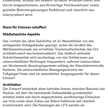
Ensembles, sodass die äußere Struktur erhalten bleibt und
durch eingeschobene, pavillonartige Holzbaukörper sowie
gezielte Betonergänzungen funktional und räumlich neu
interpretiert wird.
Raum für Visionen schaffen!
Städtebauliche Aspekte
Das Umfeld des alten Gutshofes ist im Wesentlichen von den
umliegenden Schulgebäuden geprägt, wobei die nördlich des
Wettbewerbsareals neu errichtete Tourismusfachschule den Ort
architektonisch neu kontextualisiert. Das idyllisch wirkende
Gutshofensemble wird wochentags von den Schüler
innen aus
unterschiedlichen Richtungen frequentiert, während insbesondere
am Wochenende Spaziergänger
innen entlang der Klessheimerstraße
flanieren. Die unterschiedlichen Bewegungsströme der
Fußgänger*innen sind ein wesentlicher Ausgangspunkt für diesen
Entwurf.
Architektur
Der Entwurf entwickelt einen hybriden Ansatz zwischen Bestand und
Neubau, bei dem die bestehende Gebäudehülle grundsätzlich
erhalten bleibt und durch eingeschobene, pavillonartige Einbauten
aus Holz sowie einen Zubau aus Beton funktional und räumlich
transformiert wird. Die Nutzungen der LFS werden als