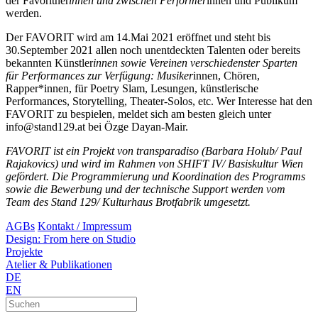
der Favoritner
innen und zwischen Performer
innen und Publikum
werden.
Der FAVORIT wird am 14.Mai 2021 eröffnet und steht bis
30.September 2021 allen noch unentdeckten Talenten oder bereits
bekannten Künstler
innen sowie Vereinen verschiedenster Sparten
für Performances zur Verfügung: Musiker
innen, Chören,
Rapper*innen, für Poetry Slam, Lesungen, künstlerische
Performances, Storytelling, Theater-Solos, etc. Wer Interesse hat den
FAVORIT zu bespielen, meldet sich am besten gleich unter
info@stand129.at bei Özge Dayan-Mair.
FAVORIT ist ein Projekt von transparadiso (Barbara Holub/ Paul
Rajakovics) und wird im Rahmen von SHIFT IV/ Basiskultur Wien
gefördert. Die Programmierung und Koordination des Programms
sowie die Bewerbung und der technische Support werden vom
Team des Stand 129/ Kulturhaus Brotfabrik umgesetzt.
AGBs
Kontakt / Impressum
Design: From here on Studio
Projekte
Atelier & Publikationen
DE
EN